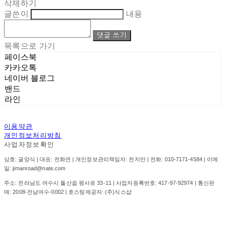
삭제하기
글쓴이
내용
댓글 쓰기
목록으로 가기
페이스북
카카오톡
네이버 블로그
밴드
라인
이용약관
개인정보처리방침
사업자정보확인
상호: 굴양식 | 대표: 전화연 | 개인정보관리책임자: 전지만 | 전화: 010-7171-4584 | 이메
일: jimanroad@nate.com
주소: 전라남도 여수시 돌산읍 평사로 33-11 | 사업자등록번호:
417-97-92974
| 통신판
매:
2008-전남여수-0002
| 호스팅제공자: (주)식스샵