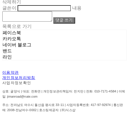
삭제하기
글쓴이
내용
댓글 쓰기
목록으로 가기
페이스북
카카오톡
네이버 블로그
밴드
라인
이용약관
개인정보처리방침
사업자정보확인
상호: 굴양식 | 대표: 전화연 | 개인정보관리책임자: 전지만 | 전화: 010-7171-4584 | 이메
일: jimanroad@nate.com
주소: 전라남도 여수시 돌산읍 평사로 33-11 | 사업자등록번호:
417-97-92974
| 통신판
매:
2008-전남여수-0002
| 호스팅제공자: (주)식스샵