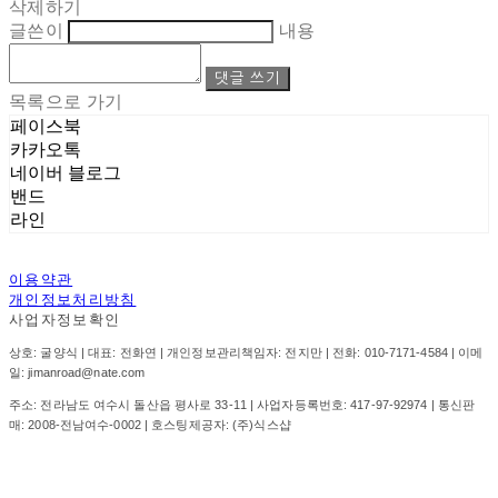
삭제하기
글쓴이
내용
댓글 쓰기
목록으로 가기
페이스북
카카오톡
네이버 블로그
밴드
라인
이용약관
개인정보처리방침
사업자정보확인
상호: 굴양식 | 대표: 전화연 | 개인정보관리책임자: 전지만 | 전화: 010-7171-4584 | 이메
일: jimanroad@nate.com
주소: 전라남도 여수시 돌산읍 평사로 33-11 | 사업자등록번호:
417-97-92974
| 통신판
매:
2008-전남여수-0002
| 호스팅제공자: (주)식스샵