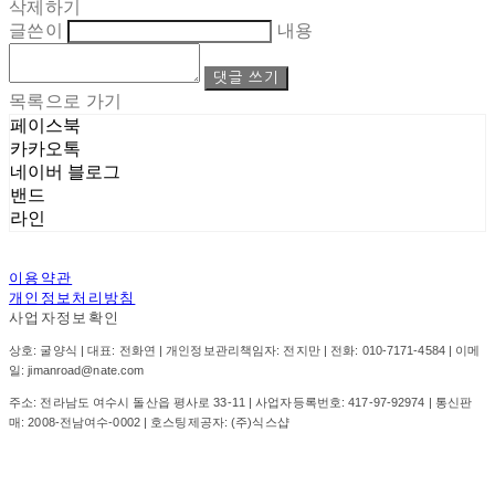
삭제하기
글쓴이
내용
댓글 쓰기
목록으로 가기
페이스북
카카오톡
네이버 블로그
밴드
라인
이용약관
개인정보처리방침
사업자정보확인
상호: 굴양식 | 대표: 전화연 | 개인정보관리책임자: 전지만 | 전화: 010-7171-4584 | 이메
일: jimanroad@nate.com
주소: 전라남도 여수시 돌산읍 평사로 33-11 | 사업자등록번호:
417-97-92974
| 통신판
매:
2008-전남여수-0002
| 호스팅제공자: (주)식스샵