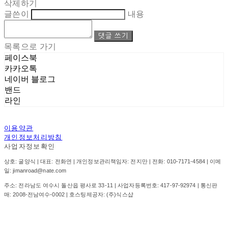
삭제하기
글쓴이
내용
댓글 쓰기
목록으로 가기
페이스북
카카오톡
네이버 블로그
밴드
라인
이용약관
개인정보처리방침
사업자정보확인
상호: 굴양식 | 대표: 전화연 | 개인정보관리책임자: 전지만 | 전화: 010-7171-4584 | 이메
일: jimanroad@nate.com
주소: 전라남도 여수시 돌산읍 평사로 33-11 | 사업자등록번호:
417-97-92974
| 통신판
매:
2008-전남여수-0002
| 호스팅제공자: (주)식스샵