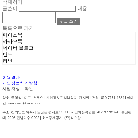
삭제하기
글쓴이
내용
댓글 쓰기
목록으로 가기
페이스북
카카오톡
네이버 블로그
밴드
라인
이용약관
개인정보처리방침
사업자정보확인
상호: 굴양식 | 대표: 전화연 | 개인정보관리책임자: 전지만 | 전화: 010-7171-4584 | 이메
일: jimanroad@nate.com
주소: 전라남도 여수시 돌산읍 평사로 33-11 | 사업자등록번호:
417-97-92974
| 통신판
매:
2008-전남여수-0002
| 호스팅제공자: (주)식스샵