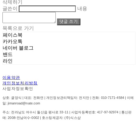
삭제하기
글쓴이
내용
댓글 쓰기
목록으로 가기
페이스북
카카오톡
네이버 블로그
밴드
라인
이용약관
개인정보처리방침
사업자정보확인
상호: 굴양식 | 대표: 전화연 | 개인정보관리책임자: 전지만 | 전화: 010-7171-4584 | 이메
일: jimanroad@nate.com
주소: 전라남도 여수시 돌산읍 평사로 33-11 | 사업자등록번호:
417-97-92974
| 통신판
매:
2008-전남여수-0002
| 호스팅제공자: (주)식스샵