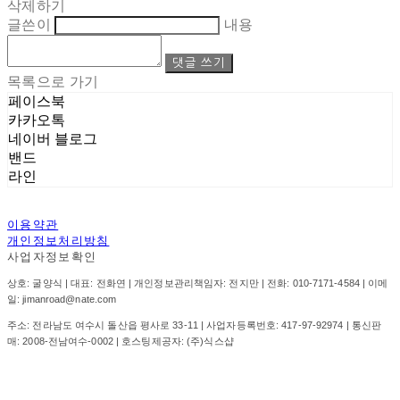
삭제하기
글쓴이
내용
댓글 쓰기
목록으로 가기
페이스북
카카오톡
네이버 블로그
밴드
라인
이용약관
개인정보처리방침
사업자정보확인
상호: 굴양식 | 대표: 전화연 | 개인정보관리책임자: 전지만 | 전화: 010-7171-4584 | 이메
일: jimanroad@nate.com
주소: 전라남도 여수시 돌산읍 평사로 33-11 | 사업자등록번호:
417-97-92974
| 통신판
매:
2008-전남여수-0002
| 호스팅제공자: (주)식스샵