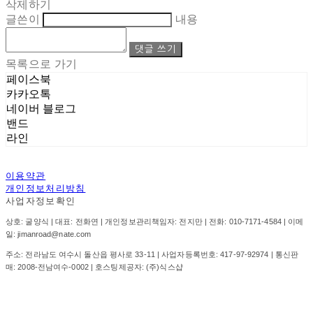
삭제하기
글쓴이
내용
댓글 쓰기
목록으로 가기
페이스북
카카오톡
네이버 블로그
밴드
라인
이용약관
개인정보처리방침
사업자정보확인
상호: 굴양식 | 대표: 전화연 | 개인정보관리책임자: 전지만 | 전화: 010-7171-4584 | 이메
일: jimanroad@nate.com
주소: 전라남도 여수시 돌산읍 평사로 33-11 | 사업자등록번호:
417-97-92974
| 통신판
매:
2008-전남여수-0002
| 호스팅제공자: (주)식스샵