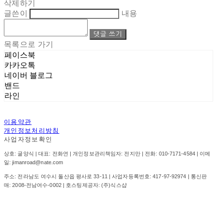
삭제하기
글쓴이
내용
댓글 쓰기
목록으로 가기
페이스북
카카오톡
네이버 블로그
밴드
라인
이용약관
개인정보처리방침
사업자정보확인
상호: 굴양식 | 대표: 전화연 | 개인정보관리책임자: 전지만 | 전화: 010-7171-4584 | 이메
일: jimanroad@nate.com
주소: 전라남도 여수시 돌산읍 평사로 33-11 | 사업자등록번호:
417-97-92974
| 통신판
매:
2008-전남여수-0002
| 호스팅제공자: (주)식스샵