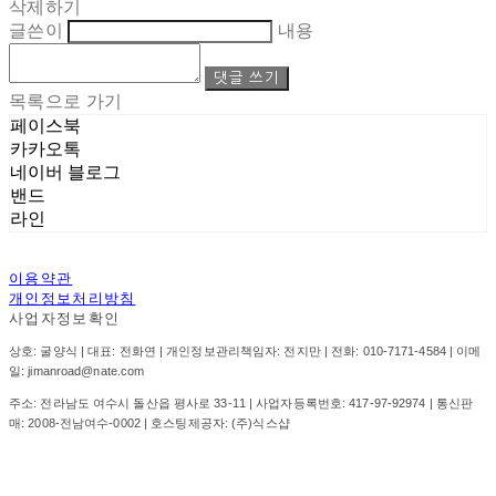
삭제하기
글쓴이
내용
댓글 쓰기
목록으로 가기
페이스북
카카오톡
네이버 블로그
밴드
라인
이용약관
개인정보처리방침
사업자정보확인
상호: 굴양식 | 대표: 전화연 | 개인정보관리책임자: 전지만 | 전화: 010-7171-4584 | 이메
일: jimanroad@nate.com
주소: 전라남도 여수시 돌산읍 평사로 33-11 | 사업자등록번호:
417-97-92974
| 통신판
매:
2008-전남여수-0002
| 호스팅제공자: (주)식스샵