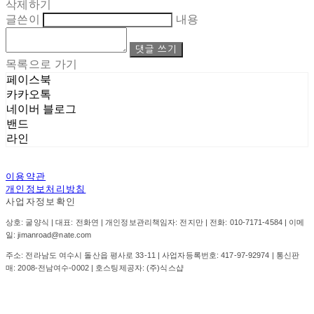
삭제하기
글쓴이
내용
댓글 쓰기
목록으로 가기
페이스북
카카오톡
네이버 블로그
밴드
라인
이용약관
개인정보처리방침
사업자정보확인
상호: 굴양식 | 대표: 전화연 | 개인정보관리책임자: 전지만 | 전화: 010-7171-4584 | 이메
일: jimanroad@nate.com
주소: 전라남도 여수시 돌산읍 평사로 33-11 | 사업자등록번호:
417-97-92974
| 통신판
매:
2008-전남여수-0002
| 호스팅제공자: (주)식스샵